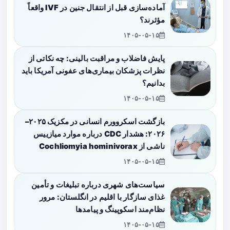
آماده‌سازی قبل از انتقال جنین در IVF واقعاً
مؤثرند؟
۱۴۰۵-۰۵-۱۵
پایش فاضلاب و مراقبت بالینی: چه نکاتی از
نظرات پزشکان بیماری‌های عفونی آمریکا باید
بدانیم؟
۱۴۰۵-۰۵-۱۵
بازگشت اسکروورم انسانی در مکزیک ۲۰۲۵–
۲۰۲۶: هشدار CDC درباره موارد میازییس
ناشی از Cochliomyia hominivorax
۱۴۰۵-۰۵-۱۵
سیاست‌های شهری درباره تبلیغات و تأمین
غذای سازگار با اقلیم در انگلستان: مرور
نظام‌مند اسکوپینگ و پیامدها
۱۴۰۵-۰۵-۱۵