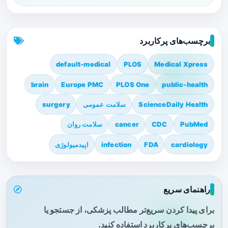
برچسب‌های پرکاربرد
default-medical
PLOS
Medical Xpress
brain
Europe PMC
PLOS One
public-health
ScienceDaily Health
سلامت عمومی
surgery
PubMed
CDC
cancer
سلامت روان
cardiology
FDA
infection
اپیدمیولوژی
راهنمای سریع
برای پیدا کردن سریع‌تر مطالب پزشکی، از جستجو یا
برچسب‌های پرکاربرد استفاده کنید.