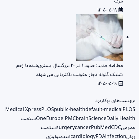
مرگ
۱۴۰۵-۰۵-۱۹
مطالعه جدید: حدود ۱ در ۲۰ بزرگسال بستری‌شده با زخم
شلیک گلوله دچار عفونت باکتریایی می‌شوند
۱۴۰۵-۰۵-۱۹
برچسب‌های پرکاربرد
Medical Xpress
PLOS
public-health
default-medical
PLOS
ScienceDaily Health
brain
Europe PMC
One
سلامت
عمومی
CDC
PubMed
cancer
surgery
سلامت
روان
infection
FDA
cardiology
اپیدمیولوژی