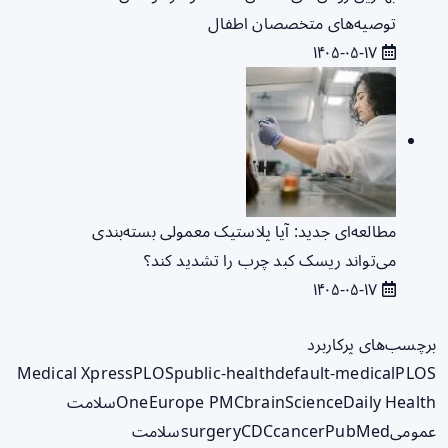
توصیه‌های متخصصان اطفال
۱۴۰۵-۰۵-۱۷
مطالعه‌ای جدید: آیا پلاستیک معمولی بسته‌بندی
می‌تواند ریسک کبد چرب را تشدید کند؟
۱۴۰۵-۰۵-۱۷
برچسب‌های پرکاربرد
Medical Xpress
PLOS
public-health
default-medical
PLOS
ScienceDaily Health
brain
Europe PMC
One
سلامت
عمومی
PubMed
cancer
CDC
surgery
سلامت