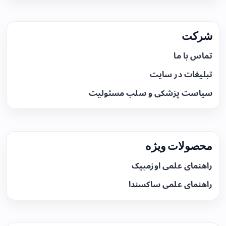
شرکت
تماس با ما
تبلیغات در سایت
سیاست پزشکی و سلب مسئولیت
محصولات ویژه
راهنمای علمی اوزمپیک
راهنمای علمی ساکسندا