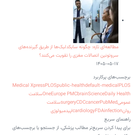
مطالعه‌ای تازه: چگونه سایکدلیک‌ها از طریق گیرنده‌های
سروتونین اتصالات مغزی را تقویت می‌کنند؟
۱۴۰۵-۰۵-۱۷
برچسب‌های پرکاربرد
Medical Xpress
PLOS
public-health
default-medical
PLOS
ScienceDaily Health
brain
Europe PMC
One
سلامت
عمومی
PubMed
cancer
CDC
surgery
سلامت
روان
infection
FDA
cardiology
اپیدمیولوژی
راهنمای سریع
برای پیدا کردن سریع‌تر مطالب پزشکی، از جستجو یا برچسب‌های