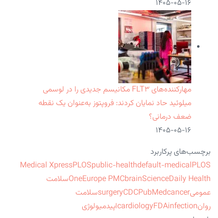
۱۴۰۵-۰۵-۱۶
مهارکننده‌های FLT۳ مکانیسم جدیدی را در لوسمی
میلوئید حاد نمایان کردند: فروپتوز به‌عنوان یک نقطه
ضعف درمانی؟
۱۴۰۵-۰۵-۱۶
برچسب‌های پرکاربرد
Medical Xpress
PLOS
public-health
default-medical
PLOS
ScienceDaily Health
brain
Europe PMC
One
سلامت
عمومی
cancer
PubMed
CDC
surgery
سلامت
روان
infection
FDA
cardiology
اپیدمیولوژی