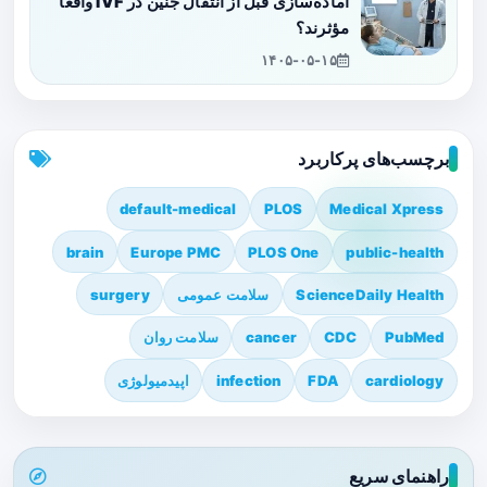
آماده‌سازی قبل از انتقال جنین در IVF واقعاً
مؤثرند؟
۱۴۰۵-۰۵-۱۵
برچسب‌های پرکاربرد
default-medical
PLOS
Medical Xpress
brain
Europe PMC
PLOS One
public-health
ScienceDaily Health
سلامت عمومی
surgery
PubMed
CDC
cancer
سلامت روان
cardiology
FDA
infection
اپیدمیولوژی
راهنمای سریع