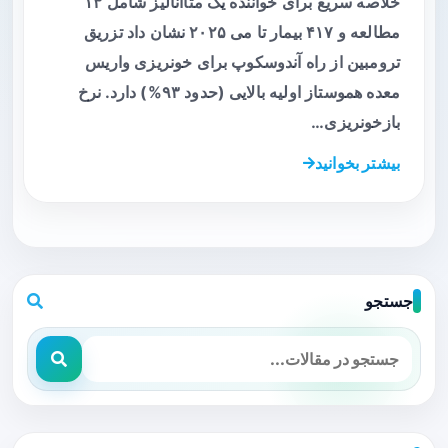
خلاصه سریع برای خواننده یک متاآنالیز شامل ۱۳
مطالعه و ۴۱۷ بیمار تا می ۲۰۲۵ نشان داد تزریق
ترومبین از راه آندوسکوپ برای خونریزی واریس
معده هموستاز اولیه بالایی (حدود ۹۳%) دارد. نرخ
بازخونریزی…
بیشتر بخوانید
جستجو