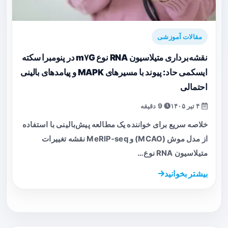
مقالات آموزشی
نقشه‌برداری متیلاسیون RNA نوع m۷G در پنومبرا سکته
ایسکمی حاد: پیوند با مسیرهای MAPK و پیامدهای بالینی
احتمالی
۴ تیر ۱۴۰۵
9 دقیقه
خلاصه سریع برای خواننده یک مطالعه پیش‌بالینی با استفاده
از مدل موش (MCAO) و MeRIP‑seq نقشه تغییرات
متیلاسیون RNA نوع…
بیشتر بخوانید