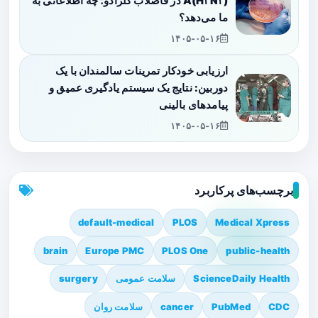
A(H۳N۲) در فاضلاب کلرادو؛ چه اطلاعاتی به
ما می‌دهد؟
۱۴۰۵-۰۵-۱۶
ارزیابی خودکار تمرینات سالمندان با یک
دوربین: نتایج یک سیستم یادگیری عمیق و
پیامدهای بالینی
۱۴۰۵-۰۵-۱۶
برچسب‌های پرکاربرد
default-medical
PLOS
Medical Xpress
brain
Europe PMC
PLOS One
public-health
ScienceDaily Health
سلامت عمومی
surgery
CDC
PubMed
cancer
سلامت روان