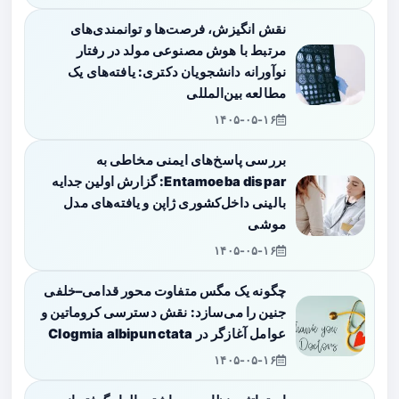
نقش انگیزش، فرصت‌ها و توانمندی‌های
مرتبط با هوش مصنوعی مولد در رفتار
نوآورانه دانشجویان دکتری: یافته‌های یک
مطالعه بین‌المللی
۱۴۰۵-۰۵-۱۶
بررسی پاسخ‌های ایمنی مخاطی به
Entamoeba dispar: گزارش اولین جدایه
بالینی داخل‌کشوری ژاپن و یافته‌های مدل
موشی
۱۴۰۵-۰۵-۱۶
چگونه یک مگس متفاوت محور قدامی–خلفی
جنین را می‌سازد: نقش دسترسی کروماتین و
عوامل آغازگر در Clogmia albipunctata
۱۴۰۵-۰۵-۱۶