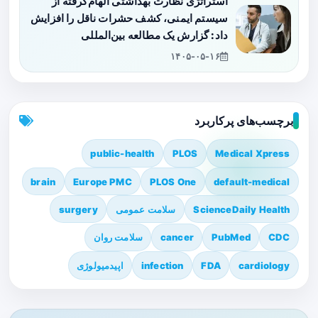
استراتژی نظارت بهداشتی الهام‌گرفته از
سیستم ایمنی، کشف حشرات ناقل را افزایش
داد: گزارش یک مطالعه بین‌المللی
۱۴۰۵-۰۵-۱۶
برچسب‌های پرکاربرد
public-health
PLOS
Medical Xpress
brain
Europe PMC
PLOS One
default-medical
ScienceDaily Health
سلامت عمومی
surgery
CDC
PubMed
cancer
سلامت روان
cardiology
FDA
infection
اپیدمیولوژی