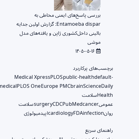
بررسی پاسخ‌های ایمنی مخاطی به
Entamoeba dispar: گزارش اولین جدایه
بالینی داخل‌کشوری ژاپن و یافته‌های مدل
موشی
۱۴۰۵-۰۵-۱۶
برچسب‌های پرکاربرد
Medical Xpress
PLOS
public-health
default-
medical
PLOS One
Europe PMC
brain
ScienceDaily
Health
سلامت
عمومی
cancer
PubMed
CDC
surgery
سلامت
روان
infection
FDA
cardiology
اپیدمیولوژی
راهنمای سریع