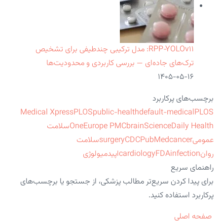
RPP‑YOLOv۱۱: مدل ترکیبی چندطیفی برای تشخیص
ترک‌های جاده‌ای — بررسی کاربردی و محدودیت‌ها
۱۴۰۵-۰۵-۱۶
برچسب‌های پرکاربرد
Medical Xpress
PLOS
public-health
default-medical
PLOS
ScienceDaily Health
brain
Europe PMC
One
سلامت
عمومی
cancer
PubMed
CDC
surgery
سلامت
روان
infection
FDA
cardiology
اپیدمیولوژی
راهنمای سریع
برای پیدا کردن سریع‌تر مطالب پزشکی، از جستجو یا برچسب‌های
پرکاربرد استفاده کنید.
صفحه اصلی