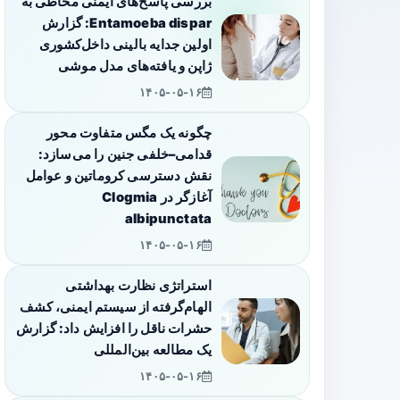
بررسی پاسخ‌های ایمنی مخاطی به
Entamoeba dispar: گزارش
اولین جدایه بالینی داخل‌کشوری
ژاپن و یافته‌های مدل موشی
۱۴۰۵-۰۵-۱۶
چگونه یک مگس متفاوت محور
قدامی–خلفی جنین را می‌سازد:
نقش دسترسی کروماتین و عوامل
آغازگر در Clogmia
albipunctata
۱۴۰۵-۰۵-۱۶
استراتژی نظارت بهداشتی
الهام‌گرفته از سیستم ایمنی، کشف
حشرات ناقل را افزایش داد: گزارش
یک مطالعه بین‌المللی
۱۴۰۵-۰۵-۱۶