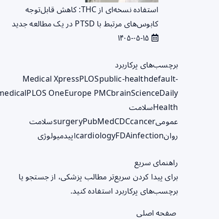
استفاده نسخه‌ای از THC: کاهش قابل‌توجه
کابوس‌های مرتبط با PTSD در یک مطالعه جدید
۱۴۰۵-۰۵-۱۵
برچسب‌های پرکاربرد
Medical Xpress
PLOS
public-health
default-
medical
PLOS One
Europe PMC
brain
ScienceDaily
Health
سلامت
عمومی
cancer
CDC
PubMed
surgery
سلامت
روان
infection
FDA
cardiology
اپیدمیولوژی
راهنمای سریع
برای پیدا کردن سریع‌تر مطالب پزشکی، از جستجو یا
برچسب‌های پرکاربرد استفاده کنید.
صفحه اصلی