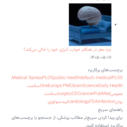
چرا مغز در هنگام خواب، انرژی خود را خالی می‌کند؟
۱۴۰۵-۰۵-۱۷
برچسب‌های پرکاربرد
Medical Xpress
PLOS
public-health
default-medical
PLOS
ScienceDaily Health
brain
Europe PMC
One
سلامت
عمومی
PubMed
cancer
CDC
surgery
سلامت
روان
infection
FDA
cardiology
اپیدمیولوژی
راهنمای سریع
برای پیدا کردن سریع‌تر مطالب پزشکی، از جستجو یا برچسب‌های
پرکاربرد استفاده کنید.