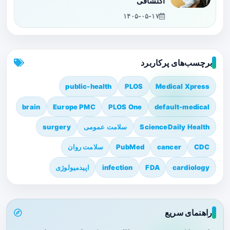
اکتشافی
۱۴۰۵-۰۵-۱۷
برچسب‌های پرکاربرد
public-health
PLOS
Medical Xpress
brain
Europe PMC
PLOS One
default-medical
ScienceDaily Health
سلامت عمومی
surgery
CDC
cancer
PubMed
سلامت روان
cardiology
FDA
infection
اپیدمیولوژی
راهنمای سریع