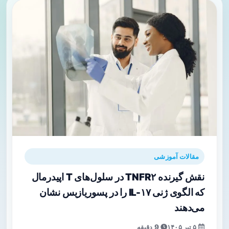
مقالات آموزشی
نقش گیرنده TNFR۲ در سلول‌های T اپیدرمال
که الگوی ژنی IL-۱۷ را در پسوریازیس نشان
می‌دهند
۵ تیر ۱۴۰۵
9 دقیقه