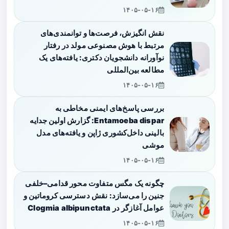
۱۴۰۵-۰۵-۱۶
نقش انگیزش، فرصت‌ها و توانمندی‌های
مرتبط با هوش مصنوعی مولد در رفتار
نوآورانه دانشجویان دکتری: یافته‌های یک
مطالعه بین‌المللی
۱۴۰۵-۰۵-۱۶
بررسی پاسخ‌های ایمنی مخاطی به
Entamoeba dispar: گزارش اولین جدایه
بالینی داخل‌کشوری ژاپن و یافته‌های مدل
موشی
۱۴۰۵-۰۵-۱۶
چگونه یک مگس متفاوت محور قدامی–خلفی
جنین را می‌سازد: نقش دسترسی کروماتین و
عوامل آغازگر در Clogmia albipunctata
۱۴۰۵-۰۵-۱۶