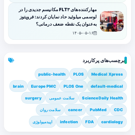
مهارکننده‌های FLT۳ مکانیسم جدیدی را در
لوسمی میلوئید حاد نمایان کردند: فروپتوز
به‌عنوان یک نقطه ضعف درمانی؟
۱۴۰۵-۰۵-۱۶
برچسب‌های پرکاربرد
public-health
PLOS
Medical Xpress
brain
Europe PMC
PLOS One
default-medical
ScienceDaily Health
سلامت عمومی
surgery
CDC
PubMed
cancer
سلامت روان
cardiology
FDA
infection
اپیدمیولوژی