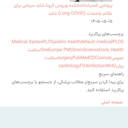
پروتئین کمترشناخته‌شده ویروس کرونا شاید سرنخی برای
علائم بلندمدت (Long COVID) باشد
۱۴۰۵-۰۵-۱۵
برچسب‌های پرکاربرد
Medical Xpress
PLOS
public-health
default-medical
PLOS
ScienceDaily Health
brain
Europe PMC
One
سلامت
عمومی
cancer
CDC
PubMed
surgery
سلامت
روان
WHO
infection
FDA
cardiology
راهنمای سریع
برای پیدا کردن سریع‌تر مطالب پزشکی، از جستجو یا برچسب‌های
پرکاربرد استفاده کنید.
صفحه اصلی