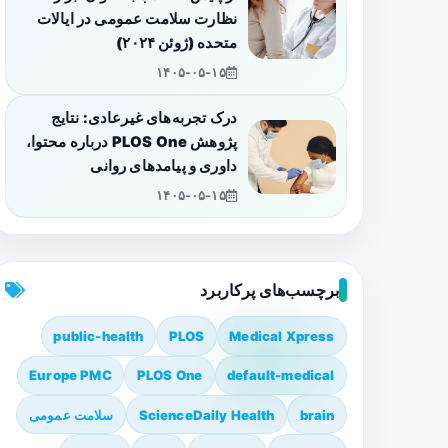
نظارت سلامت عمومی در ایالات
متحده (ژوئن ۲۰۲۴)
۱۴۰۵-۰۵-۱۵
درک تجربه‌های غیرعادی: نتایج
پژوهش PLOS One درباره محتوا،
داوری و پیامدهای روانی
۱۴۰۵-۰۵-۱۵
برچسب‌های پرکاربرد
public-health
PLOS
Medical Xpress
Europe PMC
PLOS One
default-medical
brain
ScienceDaily Health
سلامت عمومی