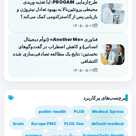
طرح‌آزمایی PROGAIN: آیا تغذیه وریدی
محیطی پروتئین‌بالا به بهبود تعادل نیتروژن و
بازیابی پس از گاسترکتومی کمک می‌کند؟
۱۴۰۵-۰۵-۱۷
فناوری «Another Me» (توأم دیجیتال
انسانی) و کاهش اضطراب در گفت‌وگوهای
نخستین: نتایج یک مطالعه تصادفی‌سازی شده
اکتشافی
۱۴۰۵-۰۵-۱۷
برچسب‌های پرکاربرد
public-health
PLOS
Medical Xpress
brain
Europe PMC
PLOS One
default-medical
ScienceDaily Health
سلامت عمومی
surgery