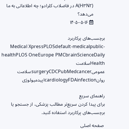
A(H۳N۲) در فاضلاب کلرادو؛ چه اطلاعاتی به ما
می‌دهد؟
۱۴۰۵-۰۵-۱۶
برچسب‌های پرکاربرد
Medical Xpress
PLOS
default-medical
public-
health
PLOS One
Europe PMC
brain
ScienceDaily
Health
سلامت
عمومی
cancer
PubMed
CDC
surgery
سلامت
روان
infection
FDA
cardiology
اپیدمیولوژی
راهنمای سریع
برای پیدا کردن سریع‌تر مطالب پزشکی، از جستجو یا
برچسب‌های پرکاربرد استفاده کنید.
صفحه اصلی