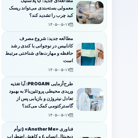
مطالعه‌ای جدید: آیا پلاستیک
معمولی بسته‌بندی می‌تواند ریسک
کبد چرب را تشدید کند؟
۱۴۰۵-۰۵-۱۷
مطالعه جدید: شروع مصرف
کانابیس در نوجوانی با کندی رشد
حافظه و مهارت‌های شناختی مرتبط
است
۱۴۰۵-۰۵-۱۷
طرح‌آزمایی PROGAIN: آیا تغذیه
وریدی محیطی پروتئین‌بالا به بهبود
تعادل نیتروژن و بازیابی پس از
گاسترکتومی کمک می‌کند؟
۱۴۰۵-۰۵-۱۷
فناوری «Another Me» (توأم
دیجیتال انسانی) و کاهش اضطراب