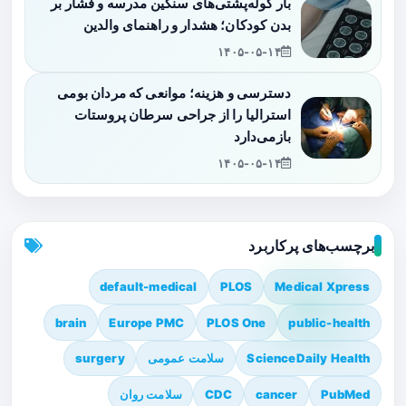
بار کوله‌پشتی‌های سنگین مدرسه و فشار بر
بدن کودکان؛ هشدار و راهنمای والدین
۱۴۰۵-۰۵-۱۴
دسترسی و هزینه؛ موانعی که مردان بومی
استرالیا را از جراحی سرطان پروستات
بازمی‌دارد
۱۴۰۵-۰۵-۱۴
برچسب‌های پرکاربرد
default-medical
PLOS
Medical Xpress
brain
Europe PMC
PLOS One
public-health
ScienceDaily Health
سلامت عمومی
surgery
PubMed
cancer
CDC
سلامت روان