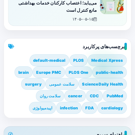
می‌یابد؛ اعتصاب کارکنان خدمات بهداشتی
مانع کنترل است
۱۴۰۵-۰۵-۱۵
برچسب‌های پرکاربرد
default-medical
PLOS
Medical Xpress
brain
Europe PMC
PLOS One
public-health
ScienceDaily Health
سلامت عمومی
surgery
PubMed
CDC
cancer
سلامت روان
cardiology
FDA
infection
اپیدمیولوژی
راهنمای سریع