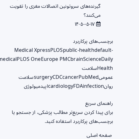
گیرنده‌های سروتونین اتصالات مغزی را تقویت
می‌کنند؟
۱۴۰۵-۰۵-۱۷
برچسب‌های پرکاربرد
Medical Xpress
PLOS
public-health
default-
medical
PLOS One
Europe PMC
brain
ScienceDaily
Health
سلامت
عمومی
PubMed
cancer
CDC
surgery
سلامت
روان
infection
FDA
cardiology
اپیدمیولوژی
راهنمای سریع
برای پیدا کردن سریع‌تر مطالب پزشکی، از جستجو یا
برچسب‌های پرکاربرد استفاده کنید.
صفحه اصلی