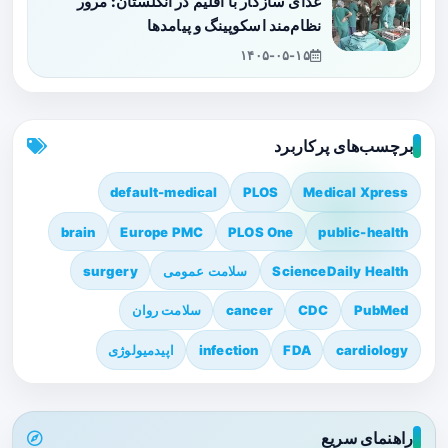
غذای سازگار با اقلیم در انگلستان: مرور
نظام‌مند اسکوپینگ و پیامدها
۱۴۰۵-۰۵-۱۵
برچسب‌های پرکاربرد
default-medical
PLOS
Medical Xpress
brain
Europe PMC
PLOS One
public-health
ScienceDaily Health
سلامت عمومی
surgery
PubMed
CDC
cancer
سلامت روان
cardiology
FDA
infection
اپیدمیولوژی
راهنمای سریع