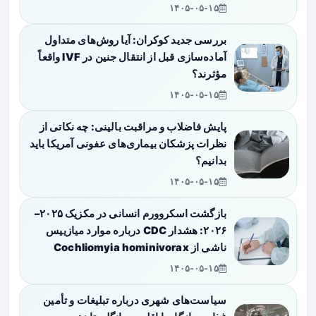
۱۴۰۵-۰۵-۱۵
بررسی جدید کوکران: آیا روش‌های متداول
آماده‌سازی قبل از انتقال جنین در IVF واقعاً
مؤثرند؟
۱۴۰۵-۰۵-۱۵
پایش فاضلاب و مراقبت بالینی: چه نکاتی از
نظرات پزشکان بیماری‌های عفونی آمریکا باید
بدانیم؟
۱۴۰۵-۰۵-۱۵
بازگشت اسکروورم انسانی در مکزیک ۲۰۲۵–
۲۰۲۶: هشدار CDC درباره موارد میازییس
ناشی از Cochliomyia hominivorax
۱۴۰۵-۰۵-۱۵
سیاست‌های شهری درباره تبلیغات و تأمین