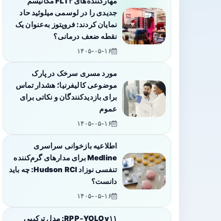
مهارکننده‌های FLT۳ مکانیسم
جدیدی را در لوسمی میلوئید حاد
نمایان کردند: فروپتوز به‌عنوان یک
نقطه ضعف درمانی؟
۱۴۰۵-۰۵-۱۶
مورد مسری سرخک در پارک
موضوعی کالیفرنیا؛ هشدار تماس
برای بازدیدکنندگان و نکاتی برای
عموم
۱۴۰۵-۰۵-۱۶
اطلاعیه بازخوانی سراسری
Medline برای مدارهای گرم‌کننده
تنفسی نوزاد Hudson RCI: چه باید
دانست؟
۱۴۰۵-۰۵-۱۶
RPP‑YOLOv۱۱: مدل ترکیبی