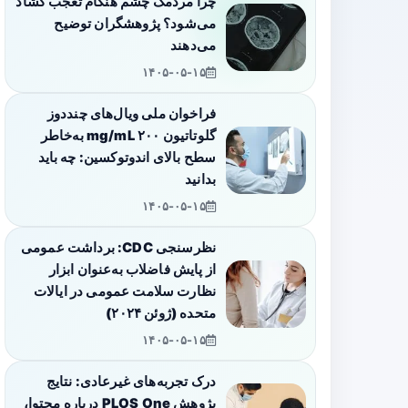
چرا مردمک چشم هنگام تعجب گشاد
می‌شود؟ پژوهشگران توضیح
می‌دهند
۱۴۰۵-۰۵-۱۵
فراخوان ملی ویال‌های چنددوز
گلوتاتیون ۲۰۰ mg/mL به‌خاطر
سطح بالای اندوتوکسین: چه باید
بدانید
۱۴۰۵-۰۵-۱۵
نظرسنجی CDC: برداشت عمومی
از پایش فاضلاب به‌عنوان ابزار
نظارت سلامت عمومی در ایالات
متحده (ژوئن ۲۰۲۴)
۱۴۰۵-۰۵-۱۵
درک تجربه‌های غیرعادی: نتایج
پژوهش PLOS One درباره محتوا،