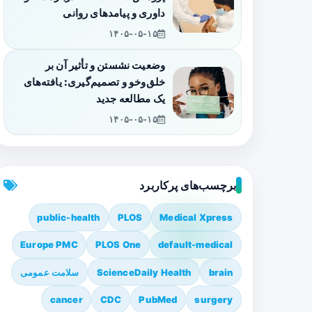
داوری و پیامدهای روانی
۱۴۰۵-۰۵-۱۵
وضعیت نشستن و تأثیر آن بر
خلق‌وخو و تصمیم‌گیری: یافته‌های
یک مطالعه جدید
۱۴۰۵-۰۵-۱۵
برچسب‌های پرکاربرد
public-health
PLOS
Medical Xpress
Europe PMC
PLOS One
default-medical
brain
ScienceDaily Health
سلامت عمومی
cancer
CDC
PubMed
surgery