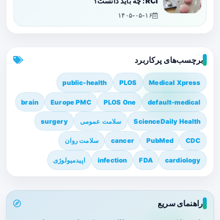
RCI: چه باید دانست؟
۱۴۰۵-۰۵-۱۶
برچسب‌های پرکاربرد
public-health
PLOS
Medical Xpress
brain
Europe PMC
PLOS One
default-medical
ScienceDaily Health
سلامت عمومی
surgery
CDC
PubMed
cancer
سلامت روان
cardiology
FDA
infection
اپیدمیولوژی
راهنمای سریع