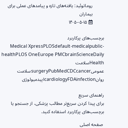
روماتوئید: یافته‌های تازه و پیامدهای عملی برای
بیماران
۱۴۰۵-۰۵-۱۵
برچسب‌های پرکاربرد
Medical Xpress
PLOS
default-medical
public-
health
PLOS One
Europe PMC
brain
ScienceDaily
Health
سلامت
عمومی
cancer
CDC
PubMed
surgery
سلامت
روان
infection
FDA
cardiology
اپیدمیولوژی
راهنمای سریع
برای پیدا کردن سریع‌تر مطالب پزشکی، از جستجو یا
برچسب‌های پرکاربرد استفاده کنید.
صفحه اصلی