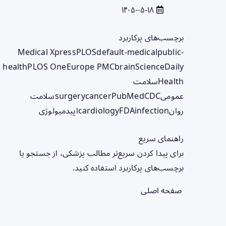
۱۴۰۵-۰۵-۱۸
برچسب‌های پرکاربرد
Medical Xpress
PLOS
default-medical
public-
health
PLOS One
Europe PMC
brain
ScienceDaily
Health
سلامت
عمومی
CDC
PubMed
cancer
surgery
سلامت
روان
infection
FDA
cardiology
اپیدمیولوژی
راهنمای سریع
برای پیدا کردن سریع‌تر مطالب پزشکی، از جستجو یا
برچسب‌های پرکاربرد استفاده کنید.
صفحه اصلی