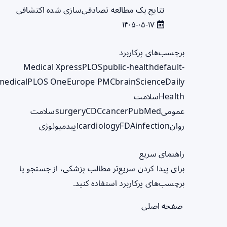
نتایج یک مطالعه تصادفی‌سازی شده اکتشافی
۱۴۰۵-۰۵-۱۷
برچسب‌های پرکاربرد
Medical Xpress
PLOS
public-health
default-
medical
PLOS One
Europe PMC
brain
ScienceDaily
Health
سلامت
عمومی
PubMed
cancer
CDC
surgery
سلامت
روان
infection
FDA
cardiology
اپیدمیولوژی
راهنمای سریع
برای پیدا کردن سریع‌تر مطالب پزشکی، از جستجو یا
برچسب‌های پرکاربرد استفاده کنید.
صفحه اصلی