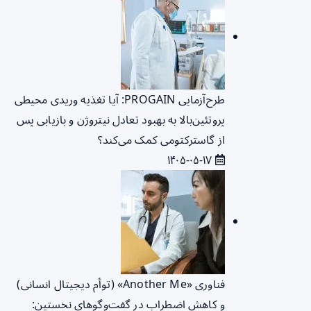
طرح‌آزمایی PROGAIN: آیا تغذیه وریدی محیطی
پروتئین‌بالا به بهبود تعادل نیتروژن و بازیابی پس
از گاسترکتومی کمک می‌کند؟
۱۴۰۵-۰۵-۱۷
فناوری «Another Me» (توأم دیجیتال انسانی)
و کاهش اضطراب در گفت‌وگوهای نخستین: