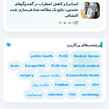
انسانی) و کاهش اضطراب در گفت‌وگوهای
نخستین: نتایج یک مطالعه تصادفی‌سازی شده
اکتشافی
۱۴۰۵-۰۵-۱۷
برچسب‌های پرکاربرد
public-health
PLOS
Medical Xpress
brain
Europe PMC
PLOS One
default-medical
ScienceDaily Health
سلامت عمومی
surgery
CDC
cancer
PubMed
سلامت روان
cardiology
FDA
infection
اپیدمیولوژی