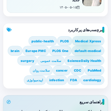
جدید
۱۴۰۵-۰۵-۱۵
برچسب‌های پرکاربرد
public-health
PLOS
Medical Xpress
brain
Europe PMC
PLOS One
default-medical
ScienceDaily Health
سلامت عمومی
surgery
PubMed
CDC
cancer
سلامت روان
cardiology
FDA
infection
اپیدمیولوژی
راهنمای سریع