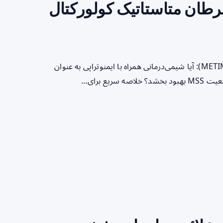
رطان متاستاتیک کولورکتال
عنوان تحلیل تجمعی دو کارآزمایی فاز ۲ (MEDITREME و METIMMOX): آیا شیمی‌درمانی همراه با ایمنوتراپی به عنوان
یع برای…