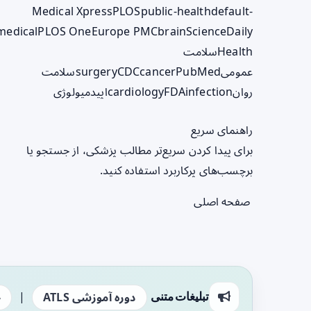
Medical Xpress
PLOS
public-health
default-
medical
PLOS One
Europe PMC
brain
ScienceDaily
Health
سلامت
عمومی
PubMed
cancer
CDC
surgery
سلامت
روان
infection
FDA
cardiology
اپیدمیولوژی
راهنمای سریع
برای پیدا کردن سریع‌تر مطالب پزشکی، از جستجو یا
برچسب‌های پرکاربرد استفاده کنید.
صفحه اصلی
|
تبلیغات متنی
دوره آموزشی ATLS
ج