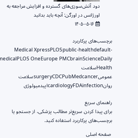
دود آتش‌سوزی‌های گسترده و افزایش مراجعه به
اورژانس در اورگن: آنچه باید بدانید
۱۴۰۵-۰۵-۱۶
برچسب‌های پرکاربرد
Medical Xpress
PLOS
public-health
default-
medical
PLOS One
Europe PMC
brain
ScienceDaily
Health
سلامت
عمومی
cancer
PubMed
CDC
surgery
سلامت
روان
infection
FDA
cardiology
اپیدمیولوژی
راهنمای سریع
برای پیدا کردن سریع‌تر مطالب پزشکی، از جستجو یا
برچسب‌های پرکاربرد استفاده کنید.
صفحه اصلی