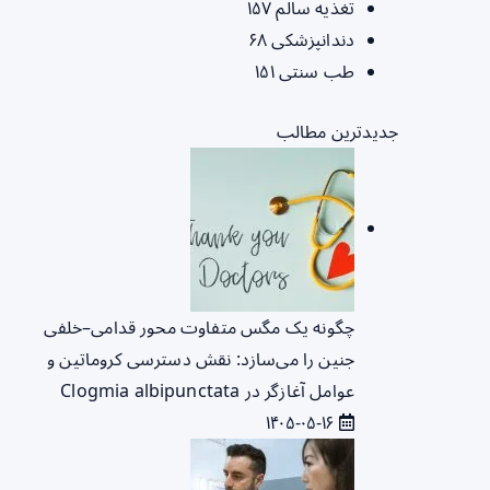
تغذیه سالم
۱۵۷
دندانپزشکی
۶۸
طب سنتی
۱۵۱
جدیدترین مطالب
چگونه یک مگس متفاوت محور قدامی–خلفی
جنین را می‌سازد: نقش دسترسی کروماتین و
عوامل آغازگر در Clogmia albipunctata
۱۴۰۵-۰۵-۱۶