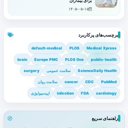
برای بیماران
۱۴۰۵-۰۵-۱۵
برچسب‌های پرکاربرد
default-medical
PLOS
Medical Xpress
brain
Europe PMC
PLOS One
public-health
ScienceDaily Health
سلامت عمومی
surgery
PubMed
CDC
cancer
سلامت روان
cardiology
FDA
infection
اپیدمیولوژی
راهنمای سریع