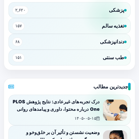
پزشکی
۲,۶۲۰
تغذیه سالم
۱۵۷
دندانپزشکی
۶۸
طب سنتی
۱۵۱
جدیدترین مطالب
درک تجربه‌های غیرعادی: نتایج پژوهش PLOS
One درباره محتوا، داوری و پیامدهای روانی
۱۴۰۵-۰۵-۱۵
وضعیت نشستن و تأثیر آن بر خلق‌وخو و