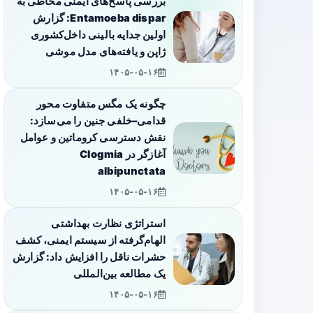
بررسی پاسخ‌های ایمنی مخاطی به
Entamoeba dispar: گزارش
اولین جدایه بالینی داخل‌کشوری
ژاپن و یافته‌های مدل موشی
۱۴۰۵-۰۵-۱۶
چگونه یک مگس متفاوت محور
قدامی–خلفی جنین را می‌سازد:
نقش دسترسی کروماتین و عوامل
آغازگر در Clogmia
albipunctata
۱۴۰۵-۰۵-۱۶
استراتژی نظارت بهداشتی
الهام‌گرفته از سیستم ایمنی، کشف
حشرات ناقل را افزایش داد: گزارش
یک مطالعه بین‌المللی
۱۴۰۵-۰۵-۱۶