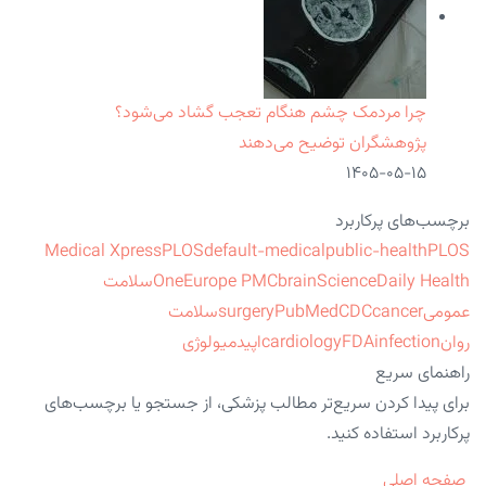
چرا مردمک چشم هنگام تعجب گشاد می‌شود؟
پژوهشگران توضیح می‌دهند
۱۴۰۵-۰۵-۱۵
برچسب‌های پرکاربرد
Medical Xpress
PLOS
default-medical
public-health
PLOS
ScienceDaily Health
brain
Europe PMC
One
سلامت
عمومی
cancer
CDC
PubMed
surgery
سلامت
روان
infection
FDA
cardiology
اپیدمیولوژی
راهنمای سریع
برای پیدا کردن سریع‌تر مطالب پزشکی، از جستجو یا برچسب‌های
پرکاربرد استفاده کنید.
صفحه اصلی