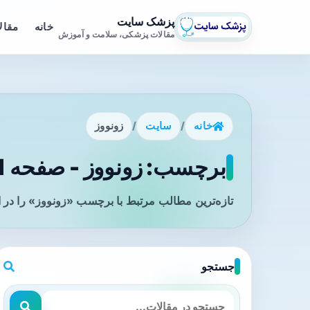
پزشک سایت
خانه
مقال
مقالات پزشکی، سلامت و آموزش
خانه
/
سایت
/
زونووز
برچسب: زونووز - صفحه 1
تازه‌ترین مطالب مرتبط با برچسب «زونووز» را در 
جستجو