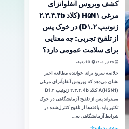
کشف ویروس آنفلوآنزای
مرغی H۵N۱ (کلاد ۲.۳.۴.۴b
ژنوتیپ D۱.۲) در خوک پس
از تلقیح تجربی: چه معنایی
برای سلامت عمومی دارد؟
۲۵ تیر ۱۴۰۵
10 دقیقه
خلاصه سریع برای خواننده مطالعه اخیر
نشان می‌دهد که ویروس آنفلوآنزای مرغی
A(H5N1) کلاد ۲.۳.۴.4b ژنوتیپ D1.۲
می‌تواند پس از تلقیح آزمایشگاهی در خوک
تکثیر یابد. یافته‌ها از تلقیح کنترل‌شده در
شرایط آزمایشگاهی به…
بیشتر بخوانید