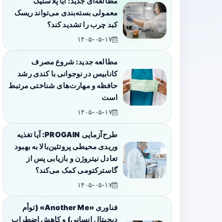
مطالعه‌ای جدید: آیا پلاستیک
معمولی بسته‌بندی می‌تواند ریسک
کبد چرب را تشدید کند؟
۱۴۰۵-۰۵-۱۷
مطالعه جدید: شروع مصرف
کانابیس در نوجوانی با کندی رشد
حافظه و مهارت‌های شناختی مرتبط
است
۱۴۰۵-۰۵-۱۷
طرح‌آزمایی PROGAIN: آیا تغذیه
وریدی محیطی پروتئین‌بالا به بهبود
تعادل نیتروژن و بازیابی پس از
گاسترکتومی کمک می‌کند؟
۱۴۰۵-۰۵-۱۷
فناوری «Another Me» (توأم
دیجیتال انسانی) و کاهش اضطراب