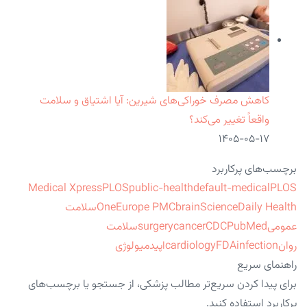
کاهش مصرف خوراکی‌های شیرین: آیا اشتیاق و سلامت
واقعاً تغییر می‌کند؟
۱۴۰۵-۰۵-۱۷
برچسب‌های پرکاربرد
Medical Xpress
PLOS
public-health
default-medical
PLOS
ScienceDaily Health
brain
Europe PMC
One
سلامت
عمومی
PubMed
CDC
cancer
surgery
سلامت
روان
infection
FDA
cardiology
اپیدمیولوژی
راهنمای سریع
برای پیدا کردن سریع‌تر مطالب پزشکی، از جستجو یا برچسب‌های
پرکاربرد استفاده کنید.