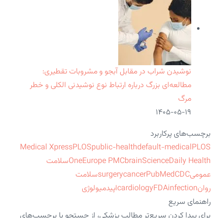
نوشیدن شراب در مقابل آبجو و مشروبات تقطیری:
مطالعه‌ای بزرگ درباره ارتباط نوع نوشیدنی الکلی و خطر
مرگ
۱۴۰۵-۰۵-۱۹
برچسب‌های پرکاربرد
Medical Xpress
PLOS
public-health
default-medical
PLOS
ScienceDaily Health
brain
Europe PMC
One
سلامت
عمومی
CDC
PubMed
cancer
surgery
سلامت
روان
infection
FDA
cardiology
اپیدمیولوژی
راهنمای سریع
برای پیدا کردن سریع‌تر مطالب پزشکی، از جستجو یا برچسب‌های