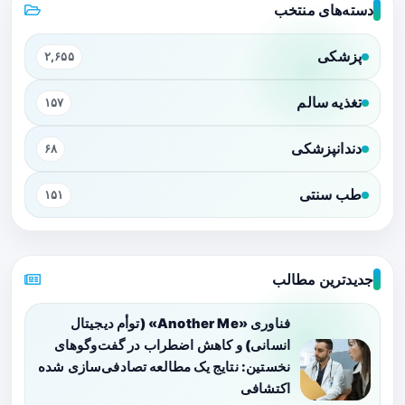
دسته‌های منتخب
پزشکی
۲,۶۵۵
تغذیه سالم
۱۵۷
دندانپزشکی
۶۸
طب سنتی
۱۵۱
جدیدترین مطالب
فناوری «Another Me» (توأم دیجیتال
انسانی) و کاهش اضطراب در گفت‌وگوهای
نخستین: نتایج یک مطالعه تصادفی‌سازی شده
اکتشافی