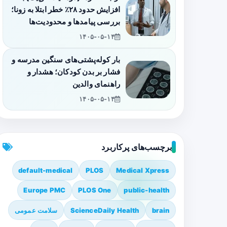
افزایش حدود ۲۸٪ خطر ابتلا به زونا؛
بررسی پیامدها و محدودیت‌ها
۱۴۰۵-۰۵-۱۴
بار کوله‌پشتی‌های سنگین مدرسه و
فشار بر بدن کودکان؛ هشدار و
راهنمای والدین
۱۴۰۵-۰۵-۱۴
برچسب‌های پرکاربرد
default-medical
PLOS
Medical Xpress
Europe PMC
PLOS One
public-health
brain
ScienceDaily Health
سلامت عمومی