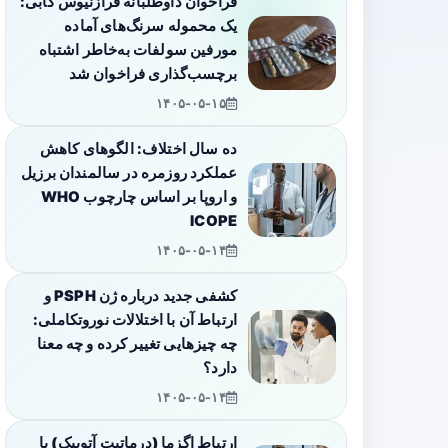
فراخوان داوطلبانه فرازنیوس کابی:
یک محموله سرنگ‌های آماده
مورفین سولفات به‌خاطر اشتباه
برچسب‌گذاری فراخوان شد
۱۴۰۵-۰۵-۱۵
ده سال اختلاف: الگوهای کاهش
عملکرد روزمره در سالمندان برزیل
و اروپا بر اساس چارچوب WHO
ICOPE
۱۴۰۵-۰۵-۱۴
کشفی جدید درباره ژن PSPH و
ارتباط آن با اختلالات نوروتکاملی:
چه چیزهایی تغییر کرده و چه معنا
دارد؟
۱۴۰۵-۰۵-۱۴
ارتباط اگزما (درماتیت آتوپیک) با