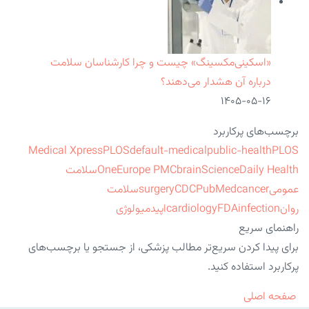
«اسکینی‌مکسینگ» چیست و چرا کارشناسان سلامت
درباره آن هشدار می‌دهند؟
۱۴۰۵-۰۵-۱۶
برچسب‌های پرکاربرد
Medical Xpress
PLOS
default-medical
public-health
PLOS
ScienceDaily Health
brain
Europe PMC
One
سلامت
عمومی
cancer
PubMed
CDC
surgery
سلامت
روان
infection
FDA
cardiology
اپیدمیولوژی
راهنمای سریع
برای پیدا کردن سریع‌تر مطالب پزشکی، از جستجو یا برچسب‌های
پرکاربرد استفاده کنید.
صفحه اصلی