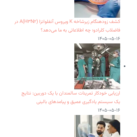
کشف زودهنگام زیرشاخه K ویروس آنفلوانزا A(H۳N۲) در
فاضلاب کلرادو؛ چه اطلاعاتی به ما می‌دهد؟
۱۴۰۵-۰۵-۱۶
ارزیابی خودکار تمرینات سالمندان با یک دوربین: نتایج
یک سیستم یادگیری عمیق و پیامدهای بالینی
۱۴۰۵-۰۵-۱۶