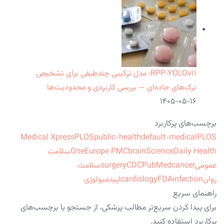
RPP‑YOLOv۱۱: مدل ترکیبی چندطیفی برای تشخیص
ترک‌های جاده‌ای — بررسی کاربردی و محدودیت‌ها
۱۴۰۵-۰۵-۱۶
برچسب‌های پرکاربرد
Medical Xpress
PLOS
public-health
default-medical
PLOS
ScienceDaily Health
brain
Europe PMC
One
سلامت
عمومی
cancer
PubMed
CDC
surgery
سلامت
روان
infection
FDA
cardiology
اپیدمیولوژی
راهنمای سریع
برای پیدا کردن سریع‌تر مطالب پزشکی، از جستجو یا برچسب‌های
پرکاربرد استفاده کنید.