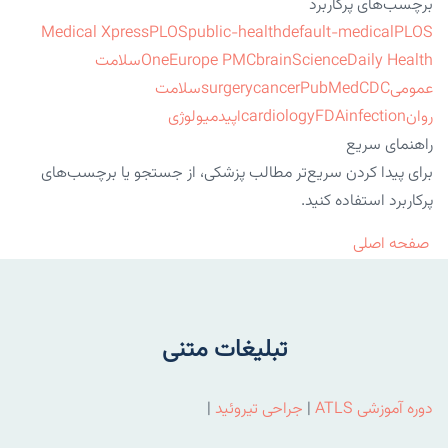
برچسب‌های پرکاربرد
Medical Xpress
PLOS
public-health
default-medical
PLOS
ScienceDaily Health
brain
Europe PMC
One
سلامت
عمومی
CDC
PubMed
cancer
surgery
سلامت
روان
infection
FDA
cardiology
اپیدمیولوژی
راهنمای سریع
برای پیدا کردن سریع‌تر مطالب پزشکی، از جستجو یا برچسب‌های
پرکاربرد استفاده کنید.
صفحه اصلی
تبلیغات متنی
دوره آموزشی ATLS
|
جراحی تیروئید
|