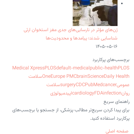
ژن‌های مؤثر در نارسایی‌های جدی مغز استخوان ارثی
شناسایی شدند؛ پیامدها و محدودیت‌ها
۱۴۰۵-۰۵-۱۶
برچسب‌های پرکاربرد
Medical Xpress
PLOS
default-medical
public-health
PLOS
ScienceDaily Health
brain
Europe PMC
One
سلامت
عمومی
cancer
PubMed
CDC
surgery
سلامت
روان
infection
FDA
cardiology
اپیدمیولوژی
راهنمای سریع
برای پیدا کردن سریع‌تر مطالب پزشکی، از جستجو یا برچسب‌های
پرکاربرد استفاده کنید.
صفحه اصلی