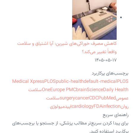
کاهش مصرف خوراکی‌های شیرین: آیا اشتیاق و سلامت
واقعاً تغییر می‌کند؟
۱۴۰۵-۰۵-۱۷
برچسب‌های پرکاربرد
Medical Xpress
PLOS
public-health
default-medical
PLOS
ScienceDaily Health
brain
Europe PMC
One
سلامت
عمومی
PubMed
CDC
cancer
surgery
سلامت
روان
infection
FDA
cardiology
اپیدمیولوژی
راهنمای سریع
برای پیدا کردن سریع‌تر مطالب پزشکی، از جستجو یا برچسب‌های
پرکاربرد استفاده کنید.